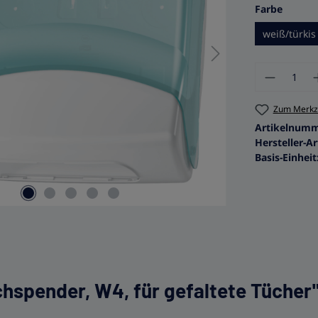
auswä
Farbe
weiß/türkis
Produkt
Zum Merkze
Artikelnum
Hersteller-Ar
Basis-Einheit
chspender, W4, für gefaltete Tücher