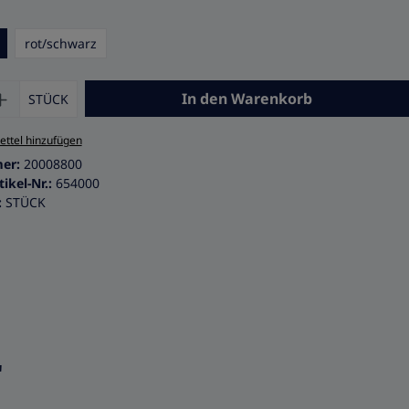
hlen
rot/schwarz
 Anzahl: Gib den gewünschten Wert ein 
In den Warenkorb
STÜCK
ttel hinzufügen
mer:
20008800
tikel-Nr.:
654000
:
STÜCK
"