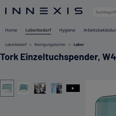
springen
Zur Hauptnavigation springen
Home
Laborbedarf
Hygiene
Arbeitsbekleidu
Laborbedarf
Reinigungstücher
Labor
Tork Einzeltuchspender, W4,
Bildergalerie überspringen