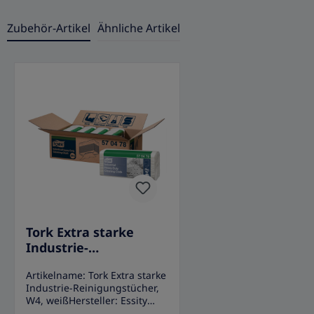
Zubehör-Artikel
Ähnliche Artikel
Produktgalerie überspringen
Tork Extra starke
Industrie-
Reinigungstücher, W4,
Artikelname: Tork Extra starke
weiß
Industrie-Reinigungstücher,
W4, weißHersteller: Essity
Professional Hygiene