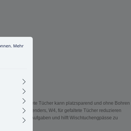
nen.
Mehr Informationen ...
können.
Mehr
r, W4, für gefaltete Tücher kann platzsparend und ohne Bohren
 Einzeltuchspenders, W4, für gefaltete Tücher reduzieren
Zeit für andere Aufgaben und hilft Wischtuchengpässe zu