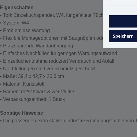
Eigenschaften
• Tork Einzeltuchspender, W4, für gefaltete Tücher
• System: W4
• Problemlose Wartung
Speichern
• Flexible Montageoptionen mit Saugnöpfen oder Magneten fü
• Platzsparende Wandanbringung
• Einfaches Nachfüllen für geringen Wartungsaufwand
• Einzeltuchentnahme reduziert Verbrauch und Abfall
• Nachfüllungen sind vor Schmutz geschützt
• Maße: 39,4 x 42,7 x 20,6 cm
• Material: Kunststoff
• Farben: rot/schwarz & weiß/türkis
• Verpackungseinheit: 1 Stück
Sonstige Hinweise
• Die passenden extra starken Industrie Reinigungstücher von T