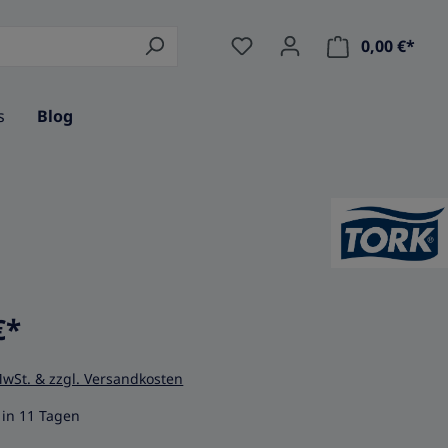
0,00 €*
Ware
s
Blog
€*
MwSt. & zzgl. Versandkosten
in 11 Tagen