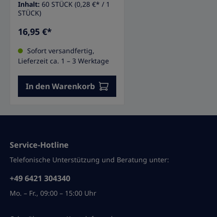
Inhalt:
60 STÜCK
(0,28 €* / 1
Germany GmbH
STÜCK)
AnwendungsgebieteTork
Extra Starke Industrie-
16,95 €*
Reinigungstücher sind
strapazierfähig, effizient und
Sofort versandfertig,
ideal für schwere
Reinigungsaufgaben. Sie
Lieferzeit ca. 1 – 3 Werktage
entfernen Öl, Fett und
hartnäckige
In den Warenkorb
Verschmutzungen sicher und
schützen die Hände. Das
nachhaltige Design mit
Einzeltuchentnahme
reduziert Abfall, und die
Verpackung besteht aus
recycelten Materialien. Die
Service-Hotline
CO2-Emissionen für Tork
exelCLEAN™ wurden seit 2011
Telefonische Unterstützung und Beratung unter:
um 28 % gesenkt.
Eigenschaften• Tork Extra
+49 6421 304340
starke Industrie-
Reinigungstücher, weiß•
Mo. – Fr., 09:00 – 15:00 Uhr
Voluminöses Tuch schützt
Hände vor scharfen