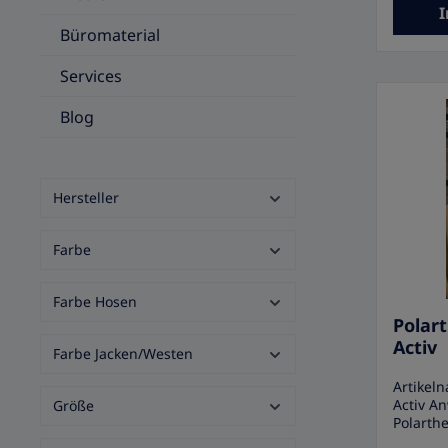
Verpack
I
Hinweis
Büromaterial
Firmenlo
Services
Blog
Hersteller
Farbe
Farbe Hosen
Polar
Activ
Farbe Jacken/Westen
Artikel
Activ A
Größe
Polarthe
zu 100 %