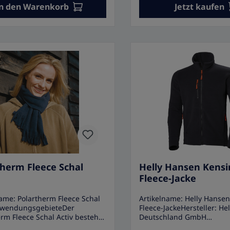
ungseinheit: 1 Stück Sonstige
n den Warenkorb
Kälteschutzhandschuh• Id
Jetzt kaufen
e• Auf Wunsch auch mit
Arbeiten in Tiefkühlhäus
go erhältlich (Aufpreis)
Kühlräumen• Auch als
Winterhandschuh geeignet
Handschuh aus Polar-Flee
Gummizug am Handgelenk
aus Flauschfutter mit 100
Thinsulate• Sehr guter Gri
Gumminoppen• Material: P
Farbe: schwarz• Verpackun
Paar
therm Fleece Schal
Helly Hansen Kens
Fleece-Jacke
name: Polartherm Fleece Schal
Artikelname: Helly Hanse
nwendungsgebieteDer
Fleece-JackeHersteller: He
rm Fleece Schal Activ besteht
Deutschland GmbH
 aus Polyester mit Anti-Pilling
AnwendungsgebieteDie H