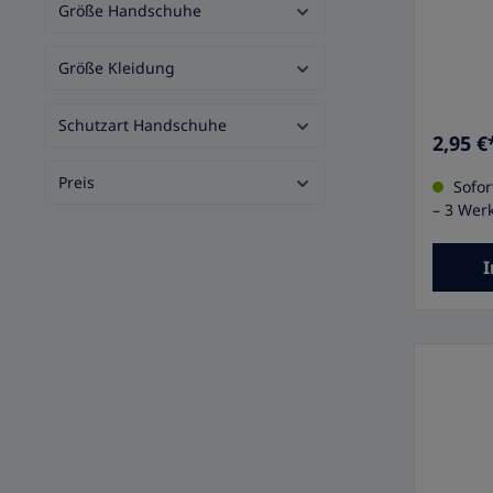
Größe Handschuhe
Effekt. 
Activ h
für kält
Größe Kleidung
Eigensc
Schal Ac
RESULT®
Schutzart Handschuhe
Fransen 
2,95 €
Effekt•
100% Po
Preis
Sofort
Farbe: 
Stück
– 3 Wer
I