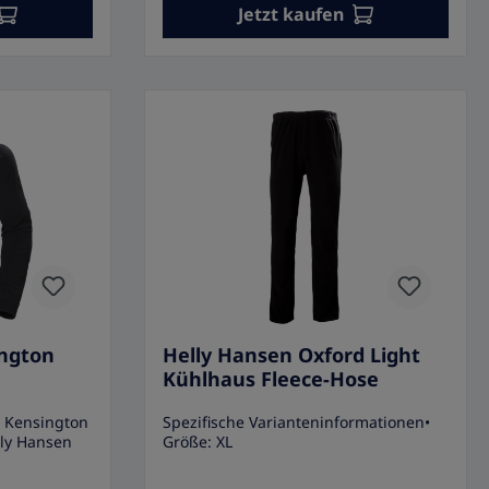
eal für
Jetzt kaufen
ern und
• Fleece-
ce• Mit
• Isolierung
 g
ff dank
olyester•
gseinheit: 1
ington
Helly Hansen Oxford Light
Kühlhaus Fleece-Hose
n Kensington
Spezifische Varianteninformationen•
lly Hansen
Größe: XL
elly Hansen