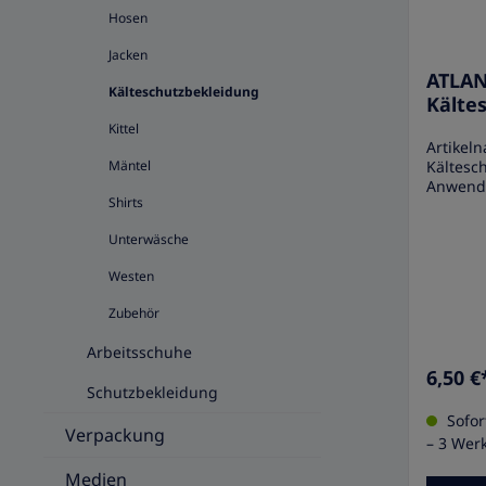
Hosen
Jacken
ATLAN
Kälteschutzbekleidung
Kälte
Kittel
Artikel
Mäntel
Kältesc
Anwend
Shirts
Thinsula
für küh
Unterwäsche
sich im
aufhalte
Westen
Fütteru
Sie per
Zubehör
verfügt 
Thinsul
Arbeitsschuhe
Thinsul
6,50 €
Umschla
Schutzbekleidung
Polar F
Material
Sofort
Verpackung
Materi
– 3 Wer
Polyacry
Medien
One Siz