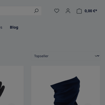
0,00 €*
Ware
es
Blog