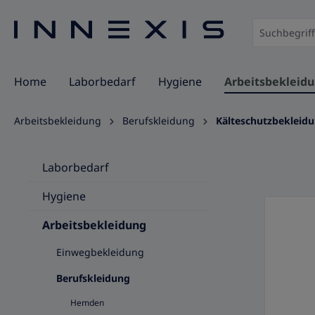
springen
Zur Hauptnavigation springen
Home
Laborbedarf
Hygiene
Arbeitsbekleid
Arbeitsbekleidung
Berufskleidung
Kälteschutzbekleid
Laborbedarf
Hygiene
Arbeitsbekleidung
Einwegbekleidung
Berufskleidung
Hemden