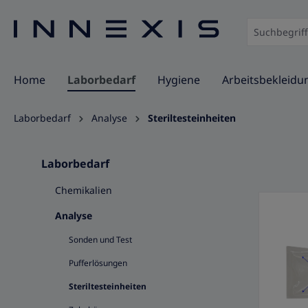
springen
Zur Hauptnavigation springen
Home
Laborbedarf
Hygiene
Arbeitsbekleidu
Laborbedarf
Analyse
Steriltesteinheiten
Laborbedarf
Chemikalien
Analyse
Sonden und Test
Pufferlösungen
Steriltesteinheiten