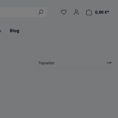
0,00 €*
Ware
s
Blog