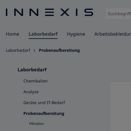
springen
Zur Hauptnavigation springen
Home
Laborbedarf
Hygiene
Arbeitsbekleidu
Laborbedarf
Probenaufbereitung
Laborbedarf
Chemikalien
Analyse
Geräte und IT-Bedarf
Probenaufbereitung
Filtration