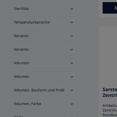
Siegelv
I
gefaltet
Sterilität
weicher,
Verpack
Temperaturbereiche
Pack
Variante
Variante
Volumen
Volumen
Sarst
Volumen, Bauform und Profil
Zentr
Rund
Volumen, Farbe
Artikel
Zentrif
Rundbod