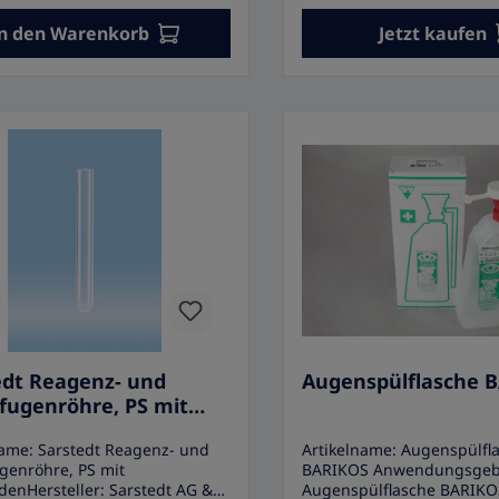
erpackung• Maße: 60 x 30 mm,
20.000 x g zentrifugierbar
n den Warenkorb
Jetzt kaufen
 auf 30 x 30 mm• Material:
sind in verschiedenen A
 besonders flexibler Vliesstoff•
erhältlich und werden fer
ungseinheit: 100 Stück pro
zusammengeschraubt mit
transparenten Standardd
inklusive O-Ringen aus Et
Propylen geliefert. Eigens
Starlab Röhrchen mit Decke
Geeignet für viele Anwen
Probenlagerung• Steril• G
Deckel• Zentrifugierbar bi
Zertifiziert als frei von R
DNA, PCR-Inhibitoren und
Endotoxinen• Material des
Ethylen-Propylen• Farbe: 
edt Reagenz- und
Augenspülflasche 
ifugenröhre, PS mit
boden
name: Sarstedt Reagenz- und
Artikelname: Augenspülfl
ugenröhre, PS mit
BARIKOS Anwendungsgebi
enHersteller: Sarstedt AG &
Augenspülflasche BARIKO