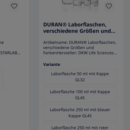
DURAN® Laborflaschen,
verschiedene Größen und
Farben
ne
Artikelname: DURAN® Laborflaschen,
verschiedene Größen und
: STARLAB
FarbenHersteller: DKW Life Sciences
GmbH Anwendungsgebiete Die
arlab
DURAN® Laborflaschen haben eine
Variante
nd ein
hervorragende chemische Resistenz
wendbares
und bieten ein nahezu inertes
Laborflasche 50 ml mit Kappe
Verhalten ohne störenden
GL32
ank der
Ionenaustausch. Durch die
ngen ist
hervorragende DURAN® Qualität wird
Laborflasche 100 ml mit Kappe
hungslaboren
ein breites Einsatzspektrum
GL45
en
ermöglicht – von der Langzeitlagerung
nkonus ist
bis hin zu anspruchsvollsten
Laborflasche 250 ml mit blauer
 alle
Anwendungen in der
Alle TipOne
pharmazeutischen Industrie.
Kappe GL45
em, nicht-
Eigenschaften • DURAN®
nd erfüllen
Laborflaschen, verschiedene Größen
Laborflasche 250 ml mit roter