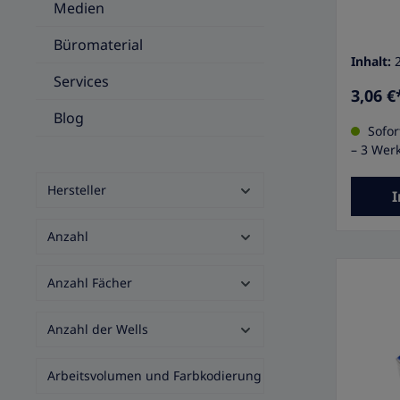
Medien
Eigensc
50 ml, P
Mischen
Büromaterial
Proben•
Inhalt:
Schraub
Services
und Sch
3,06 €
Spitzbo
Blog
15500 x 
Sofort
Anforde
– 3 Wer
Reinhei
DNase-/R
pyrogenf
Hersteller
I
zytotoxi
ml• Dur
mm• Mat
Anzahl
des Ver
Polyethy
Anzahl Fächer
transpa
rot• Ver
Pack
Anzahl der Wells
Arbeitsvolumen und Farbkodierung