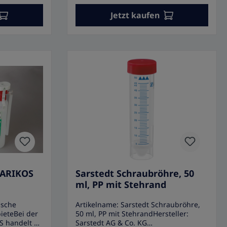
. Die Gefäße
als frei von RNase, DNase, DNA und
Jetzt kaufen
usführungen
zytotoxischen Substanzen sowie
tig
endotoxinfrei. Eigenschaften• greiner
Röhrchen, steril• Hohe thermische,
eckeln
mechanische und chemische
hylen-
Beständigkeit• Für die Lagerung von
chaften•
chemischen und biologischen Proben
l, steril•
geeignet• Blauer Schraubverschluss
dungen der
und blaue Graduierung• Weißes
efäße mit
Schriftfeld und konischer Boden•
s 20.000 x g•
Steril• Zertifiziert als frei von RNase,
Nase, DNase,
DNase, DNA und zytotoxischen
Substanzen• Frei von Endotoxinen•
 O-Ringes:
Material: Polypropylen• Farbe:
transparent
transparent• Verpackungseinheit: 1
Pack
BARIKOS
Sarstedt Schraubröhre, 50
ml, PP mit Stehrand
asche
Artikelname: Sarstedt Schraubröhre,
eteBei der
50 ml, PP mit StehrandHersteller:
S handelt es
Sarstedt AG & Co. KG