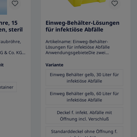
hre, 15
Einweg-Behälter-Lösungen
n, steril
für infektiöse Abfälle
raubröhre,
Artikelname: Einweg-Behälter-
Lösungen für infektiöse Abfälle
AG & Co. KG
AnwendungsgebieteDie zwei
erile
verschiedenen Einweg-Behälter für
für alle
infektiöse Abfälle sind erhältlich zzgl.
it
Variante
enen
separaten Deckeln mit und ohne
ich ist,
Öffnung. Die Einweg-Behälter eignen
Einweg Behälter gelb, 30 Liter für
sbesondere
sich hervorragend zur Entsorgung
infektiöse Abfälle
 und Lagern
infektiöser Abfälle. Eigenschaften•
ntainer
Einweg-Behälter-Lösungen für
Einweg Behälter gelb, 60 Liter für
n
infektiöse Abfälle• Deckel müssen
infektiöse Abfälle
aduierung
separat bestellt werden, siehe
rentem
Varianten• Behälter für infektiösen
Deckel f. infekt. Abfälle mit
Abfall• Hermetisch dichtender Deckel•
in 0,5 ml
Durchstossfestigkeit gegen Nadeln•
Öffnung incl. Verschluß
Füllmenge
Leichtes Handling mit zwei
rüben
Seitengriffen• Optimale Lagerung
Standarddeckel ohne Öffnung f.
sen.
durch praktische Formgestaltung•