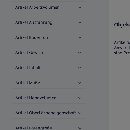
Artikel Arbeitsvolumen
Artikel Ausführung
Objek
Artikel Bodenform
Artikel
Anwendu
Artikel Gewicht
sind Pr
ein ein
hergeste
Artikel Inhalt
konsist
Interpr
Objektt
Artikel Maße
Halbwei
Gewasch
Unbesch
Artikel Nennvolumen
Material
Verpack
Sonstig
Artikel Oberflächeneigenschaft
(Objektt
Immersi
Norm: I
Artikel Porengröße