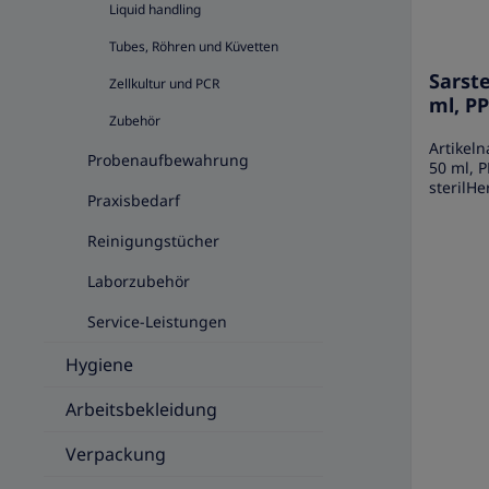
Liquid handling
Tubes, Röhren und Küvetten
Sarst
Zellkultur und PCR
ml, PP
Zubehör
Artikel
Probenaufbewahrung
50 ml, P
sterilHe
Praxisbedarf
Anwendu
Schraubr
Reinigungstücher
Laboran
präzises
Laborzubehör
geeigne
das Mis
Service-Leistungen
von Pro
Schraub
Hygiene
Spitzbo
und bes
Polyprop
Arbeitsbekleidung
eingespr
Abständ
Verpackung
selbst 
Flüssigk