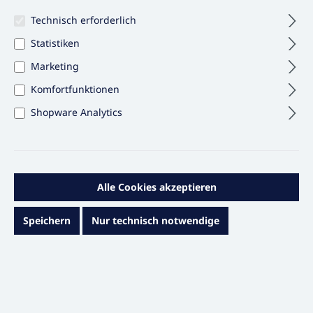
Folien, Beutel und Säcke
Technisch erforderlich
Statistiken
Füllen und Polstern
Marketing
GDP-Verpackungen
Komfortfunktionen
Gefahrgutverpackungen
Shopware Analytics
Kartons und Schachteln
Klebebänder und Kennzeichnen
Transportsicherung
Alle Cookies akzeptieren
Paletten
Speichern
Nur technisch notwendige
Zubehör
Medien
Büromaterial
Services