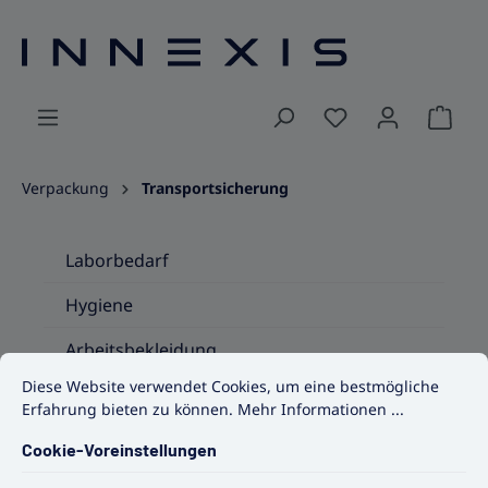
alt springen
Ware
Verpackung
Transportsicherung
Laborbedarf
Hygiene
Arbeitsbekleidung
Cookie-Voreinstellungen
Diese Website verwendet Cookies, um eine bestmögliche Erfahrun
Diese Website verwendet Cookies, um eine bestmögliche
Verpackung
Erfahrung bieten zu können.
Mehr Informationen ...
Behälter, Kanister und Kästen
Cookie-Voreinstellungen
Datenlogger