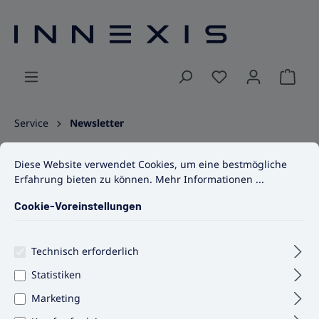
alt springen
Ware
Service
Newsletter
Cookie-Voreinstellungen
Diese Website verwendet Cookies, um eine bestmögliche Erfahrun
Diese Website verwendet Cookies, um eine bestmögliche
Service
Erfahrung bieten zu können.
Mehr Informationen ...
Informationen
Cookie-Voreinstellungen
Pharma-Shop-Newsletter
Technisch erforderlich
abonnieren & abbestellen
Statistiken
Abonnieren Sie jetzt einfach unseren regelmäßig
Marketing
erscheinenden Newsletter und Sie werden stets als