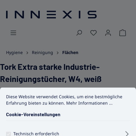
alt springen
Ware
Hygiene
Reinigung
Flächen
Tork Extra starke Industrie-
Reinigungstücher, W4, weiß
Cookie-Voreinstellungen
Diese Website verwendet Cookies, um eine bestmögliche Erfahrun
Diese Website verwendet Cookies, um eine bestmögliche
Erfahrung bieten zu können.
Mehr Informationen ...
Cookie-Voreinstellungen
Bildergalerie überspringen
Technisch erforderlich