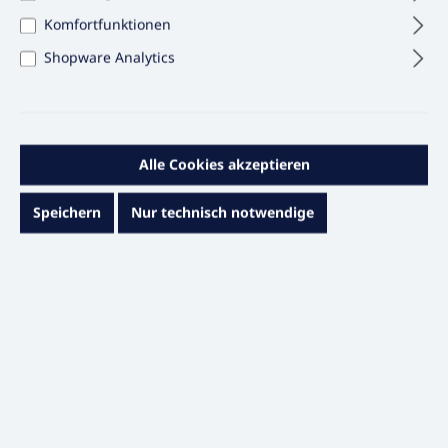
Komfortfunktionen
Shopware Analytics
4,10 €*
Alle Cookies akzeptieren
Inhalt:
1 STÜCK
Preise exkl. MwSt. & zzgl. Versandkosten
Speichern
Nur technisch notwendige
Sofort versandfertig, Lieferzeit ca. 1 – 3 Werktage
auswählen
Volumen
1.000 ml
2.000 ml
Produkt Anzahl: Gib den gewünschten Wert e
In den Warenkorb
STÜCK