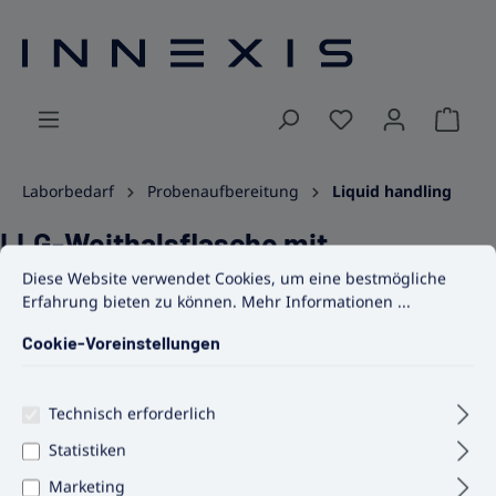
alt springen
Ware
Laborbedarf
Probenaufbereitung
Liquid handling
LLG-Weithalsflasche mit
Cookie-Voreinstellungen
Diese Website verwendet Cookies, um eine bestmögliche Erfahrun
Diese Website verwendet Cookies, um eine bestmögliche
Schraubverschluss, LDPE
Erfahrung bieten zu können.
Mehr Informationen ...
Cookie-Voreinstellungen
Bildergalerie überspringen
Technisch erforderlich
Statistiken
Marketing