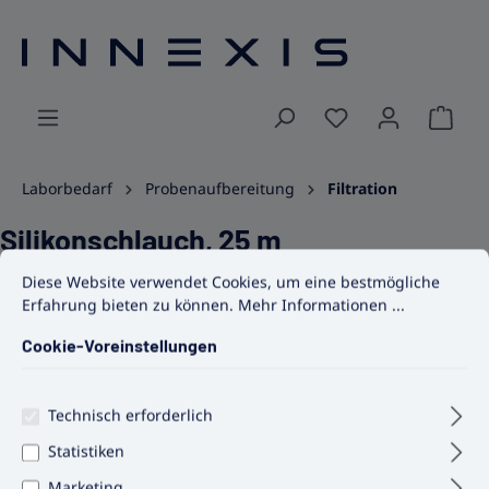
alt springen
Ware
Laborbedarf
Probenaufbereitung
Filtration
Silikonschlauch, 25 m
Cookie-Voreinstellungen
Diese Website verwendet Cookies, um eine bestmögliche Erfahrun
Diese Website verwendet Cookies, um eine bestmögliche
Erfahrung bieten zu können.
Mehr Informationen ...
Bildergalerie überspringen
Cookie-Voreinstellungen
Technisch erforderlich
Statistiken
Marketing