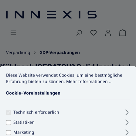
alt springen
Ware
Verpackung
GDP-Verpackungen
Kühlpack ICECATCH® Solid Insulated
Cookie-Voreinstellungen
Diese Website verwendet Cookies, um eine bestmögliche Erfahrun
Diese Website verwendet Cookies, um eine bestmögliche
Cool
Erfahrung bieten zu können.
Mehr Informationen ...
Cookie-Voreinstellungen
Bildergalerie überspringen
Technisch erforderlich
Statistiken
Marketing