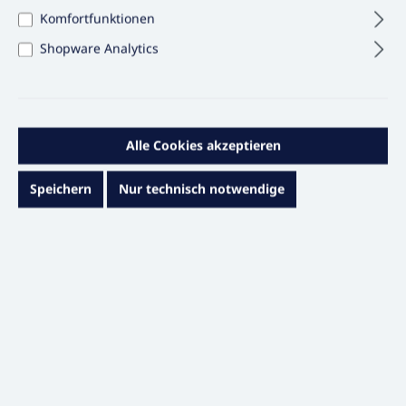
Komfortfunktionen
Shopware Analytics
Alle Cookies akzeptieren
Speichern
Nur technisch notwendige
3,86 €*
Inhalt:
1 STÜCK
Preise exkl. MwSt. & zzgl. Versandkosten
Sofort versandfertig, Lieferzeit ca. 1 – 3 Werktage
Produkt Anzahl: Gib den gewünschten Wert e
In den Warenkorb
STÜCK
Zum Merkzettel hinzufügen