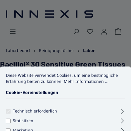
alt springen
Ware
Laborbedarf
Reinigungstücher
Labor
Bacillol® 30 Sensitive Green Tissues
Cookie-Voreinstellungen
Diese Website verwendet Cookies, um eine bestmögliche Erfahrun
Diese Website verwendet Cookies, um eine bestmögliche
Erfahrung bieten zu können.
Mehr Informationen ...
Cookie-Voreinstellungen
Bildergalerie überspringen
Technisch erforderlich
Statistiken
Marketing