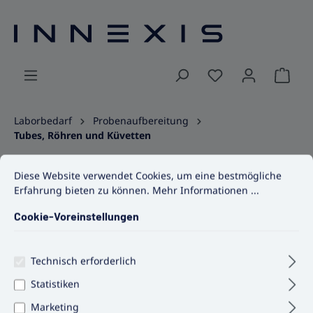
alt springen
Ware
Laborbedarf
Probenaufbereitung
Tubes, Röhren und Küvetten
Cookie-Voreinstellungen
Diese Website verwendet Cookies, um eine bestmögliche Erfahrun
Medienflasche, steril, verschiedene
Diese Website verwendet Cookies, um eine bestmögliche
Erfahrung bieten zu können.
Mehr Informationen ...
Volumina
Cookie-Voreinstellungen
Bildergalerie überspringen
Technisch erforderlich
Statistiken
Marketing