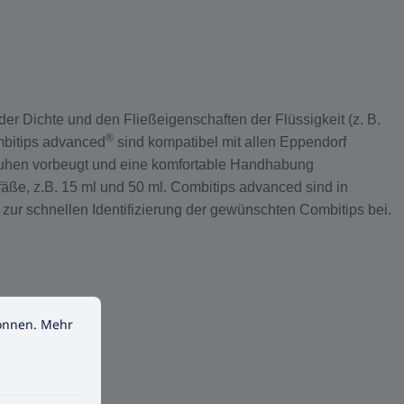
er Dichte und den Fließeigenschaften der Flüssigkeit (z. B.
®
mbitips advanced
sind kompatibel mit allen Eppendorf
chuhen vorbeugt und eine komfortable Handhabung
fäße, z.B. 15 ml und 50 ml. Combitips advanced sind in
 zur schnellen Identifizierung der gewünschten Combitips bei.
nen.
Mehr Informationen ...
können.
Mehr