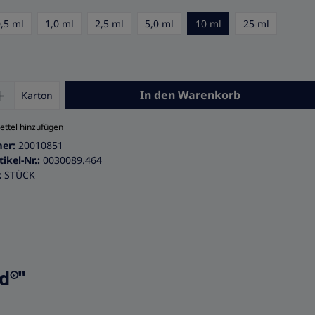
0,5 ml
1,0 ml
2,5 ml
5,0 ml
10 ml
25 ml
 Anzahl: Gib den gewünschten Wert ein 
In den Warenkorb
Karton
ttel hinzufügen
mer:
20010851
tikel-Nr.:
0030089.464
:
STÜCK
d®"