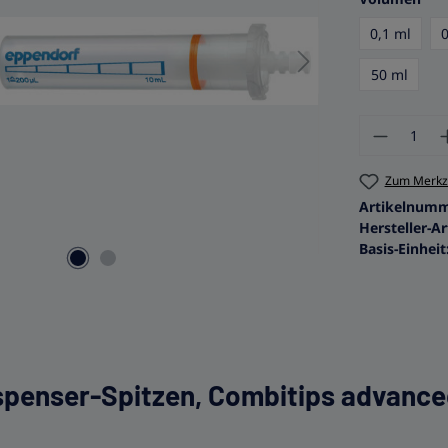
0,1 ml
50 ml
Produkt
Zum Merkze
Artikelnum
Hersteller-Ar
Basis-Einheit
spenser-Spitzen, Combitips advance