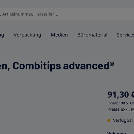
ng
Verpackung
Medien
Büromaterial
Service
en, Combitips advanced®
91,30 
Inhalt:
100 STÜ
Preise exkl. 
Verfügbar 
aus
Volumen