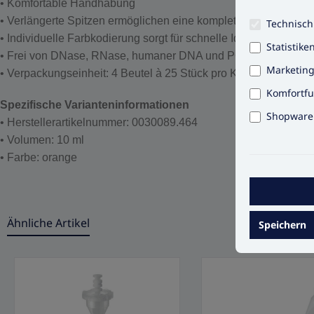
• Komfortable Handhabung
• Verlängerte Spitzen ermöglichen eine komplette Entleerung 
Technisch
• Individuelle Farbkodierung sorgt für schnelle Identifizierung
Statistike
• Frei von DNase, RNase, humaner DNA und PCR-Inhibitoren
Marketin
• Verpackungseinheit: 4 Beutel à 25 Stück pro Karton
Komfortfu
Spezifische Varianteninformationen
Shopware 
• Herstellerartikelnummer: 0030089.464
• Volumen: 10 ml
• Farbe: orange
Ähnliche Artikel
Speichern
Produktgalerie überspringen