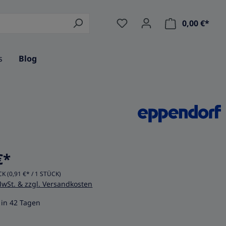
0,00 €*
Ware
s
Blog
€*
CK
(0,91 €* / 1 STÜCK)
MwSt. & zzgl. Versandkosten
in 42 Tagen
wählen