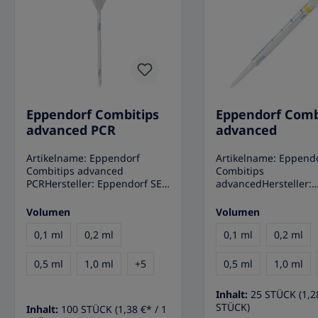
Eppendorf Combitips
Eppendorf Comb
advanced PCR
advanced
Artikelname: Eppendorf
Artikelname: Eppend
Combitips advanced
Combitips
PCRHersteller: Eppendorf SE
advancedHersteller:
AnwendungsgebieteDie
Eppendorf SE
Eppendorf Combitips PCR
Anwendungsgebiete
Volumen
Volumen
wurden vollständig
Eppendorf Combitip
überarbeitet und rundum
0,1 ml
0,2 ml
vollständig überarbe
0,1 ml
0,2 ml
optimiert. Das Resultat sind
rundum optimiert. D
die Combitips advanced PCR.
Resultat sind die Com
0,5 ml
1,0 ml
+
5
0,5 ml
1,0 ml
Die neuen Combitips
advanced. Die neuen
advanced PCR sind
Combitips advanced 
Inhalt:
25 STÜCK
(1,2
kompatibel mit allen
kompatibel mit allen
STÜCK)
Inhalt:
100 STÜCK
(1,38 €* / 1
Eppendorf Multipettes und
Eppendorf Multipett