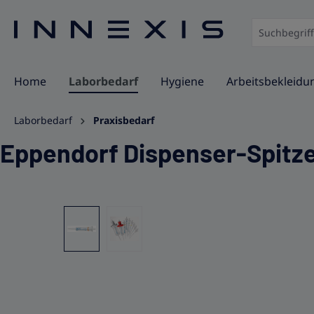
springen
Zur Hauptnavigation springen
Home
Laborbedarf
Hygiene
Arbeitsbekleidu
Laborbedarf
Praxisbedarf
Eppendorf Dispenser-Spitz
Bildergalerie überspringen