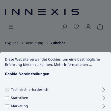
alt springen
Ware
Hygiene
Reinigung
Zubehör
HACCP-Spülbürste
Cookie-Voreinstellungen
Diese Website verwendet Cookies, um eine bestmögliche Erfahrun
Diese Website verwendet Cookies, um eine bestmögliche
Erfahrung bieten zu können.
Mehr Informationen ...
Cookie-Voreinstellungen
Bildergalerie überspringen
Technisch erforderlich
Statistiken
Marketing