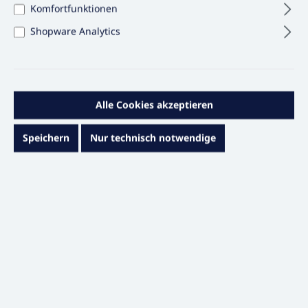
Komfortfunktionen
Shopware Analytics
1,95 €*
Inhalt:
1 STÜCK
Preise exkl. MwSt. & zzgl. Versandkosten
Alle Cookies akzeptieren
Sofort versandfertig, Lieferzeit ca. 1 – 3 Werktage
Speichern
Nur technisch notwendige
Produkt Anzahl: Gib den gewünschten Wert e
In den Warenkorb
STÜCK
Zum Merkzettel hinzufügen
Artikelnummer:
20010875
Basis-Einheit:
STÜCK
Beschreibung