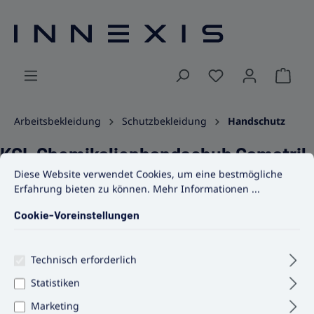
alt springen
Ware
Arbeitsbekleidung
Schutzbekleidung
Handschutz
KCL Chemikalienhandschuh Camatril
Cookie-Voreinstellungen
Diese Website verwendet Cookies, um eine bestmögliche Erfahrun
Diese Website verwendet Cookies, um eine bestmögliche
Velours 732
Erfahrung bieten zu können.
Mehr Informationen ...
Cookie-Voreinstellungen
Bildergalerie überspringen
Technisch erforderlich
Statistiken
Marketing