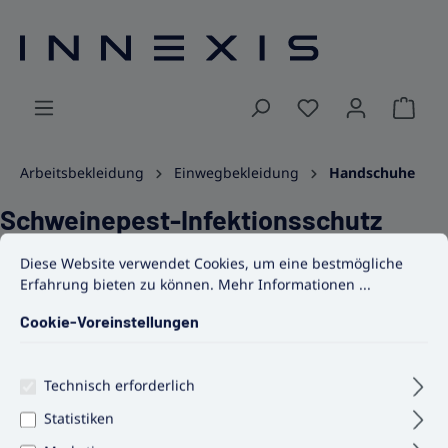
alt springen
Ware
Arbeitsbekleidung
Einwegbekleidung
Handschuhe
Schweinepest-Infektionsschutz
Cookie-Voreinstellungen
Diese Website verwendet Cookies, um eine bestmögliche Erfahrun
Basic, 5-teilig
Diese Website verwendet Cookies, um eine bestmögliche
Erfahrung bieten zu können.
Mehr Informationen ...
Cookie-Voreinstellungen
Bildergalerie überspringen
Technisch erforderlich
Statistiken