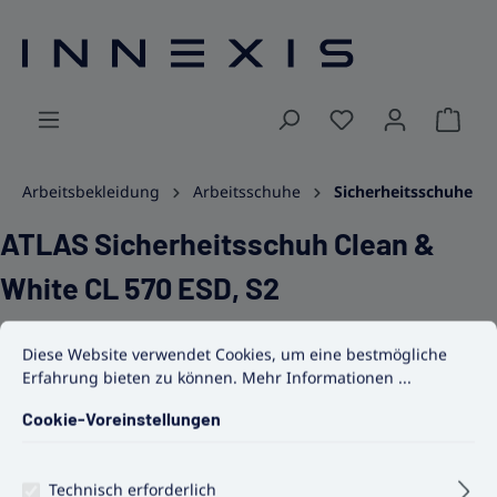
alt springen
Ware
Arbeitsbekleidung
Arbeitsschuhe
Sicherheitsschuhe
ATLAS Sicherheitsschuh Clean &
White CL 570 ESD, S2
Cookie-Voreinstellungen
Diese Website verwendet Cookies, um eine bestmögliche Erfahrun
Diese Website verwendet Cookies, um eine bestmögliche
Erfahrung bieten zu können.
Mehr Informationen ...
Cookie-Voreinstellungen
Bildergalerie überspringen
Technisch erforderlich