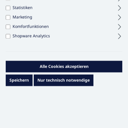
Statistiken
Marketing
Komfortfunktionen
Shopware Analytics
89,95 €*
Alle Cookies akzeptieren
Inhalt:
1 PAAR
Preise exkl. MwSt. & zzgl. Versandkosten
Speichern
Nur technisch notwendige
Verfügbar in 7 Tagen
auswählen
Schuhgröße
38
39
40
41
42
43
44
45
46
47
48