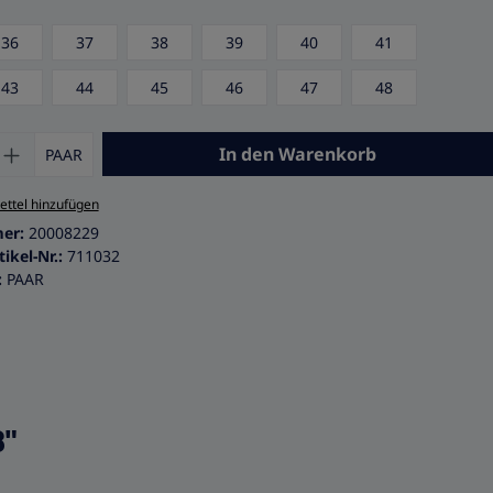
auswählen
36
37
38
39
40
41
43
44
45
46
47
48
 Anzahl: Gib den gewünschten Wert ein 
In den Warenkorb
PAAR
ttel hinzufügen
mer:
20008229
tikel-Nr.:
711032
:
PAAR
ß"