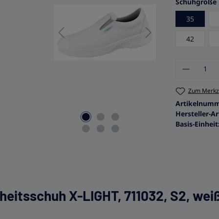
Schuhgröße
35
42
Produkt
Zum Merkze
Artikelnum
Hersteller-Ar
Basis-Einheit
heitsschuh X-LIGHT, 711032, S2, wei