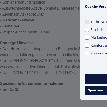
• Sohlenerhöhung möglich
Cookie-Vore
• Auswechselbare Active Comfort Einlegesohle
• Zehenschutzkappe: Stahl
• Material: Glattleder
Technisch
• Farbe: weiß
Statistike
• Verpackungseinheit: 1 Paar
Marketin
Sonstige Hinweise
Komfortfu
• Das Nutzen von orthopädischen Einlagen in Sicherheitsschuh
Shopware 
von einem dafür zugelassenen orthopädischen Schuhmacher gepr
• Norm: EN ISO 20345 S2 SRC (Regulärer Schuh mit Schutzkap
wasserabweisendem Obermaterial. Rutschfester Schuh.)
• Nach DGUV 112-191 qualifiziert: ORTHOstat Sohle möglich
Spezifische Varianteninformationen
• Größe: 35
Speichern