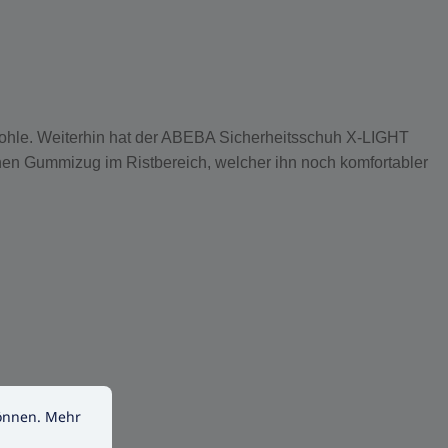
ohle. Weiterhin hat der ABEBA Sicherheitsschuh X-LIGHT
inen Gummizug im Ristbereich, welcher ihn noch komfortabler
nen.
Mehr Informationen ...
können.
Mehr