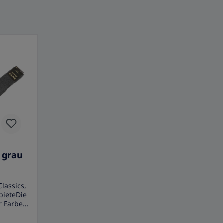
, grau
lassics,
ieteDie
r Farbe
en