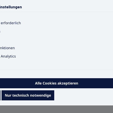
instellungen
 erforderlich
n
g
nktionen
en unterliegt speziellen Anforderungen. Damit die BG-Vorgabe
Analytics
üft und zertifiziert werden.
pe, antistatischer Behandlung, kohlenwasserstoffbeständiger
Alle Cookies akzeptieren
Nur technisch notwendige