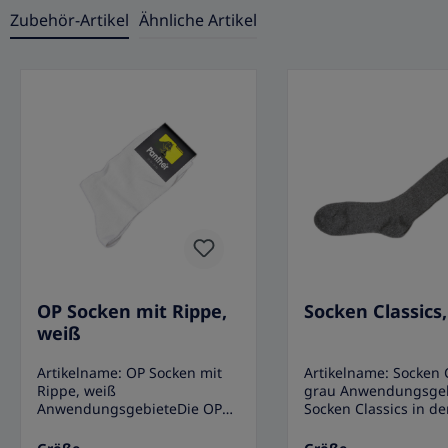
Zubehör-Artikel
Ähnliche Artikel
Produktgalerie überspringen
OP Socken mit Rippe,
Socken Classics
weiß
Artikelname: OP Socken mit
Artikelname: Socken C
Rippe, weiß
grau Anwendungsgeb
AnwendungsgebieteDie OP
Socken Classics in de
Socken mit Rippe bestehen
grau sind aus 100 %
aus hochwertiger, gekämmter
Baumwolle und in d