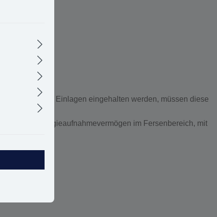
n für Schuhe mit Einlagen eingehalten werden, müssen diese
 Sohle und Energieaufnahmevermögen im Fersenbereich, mit