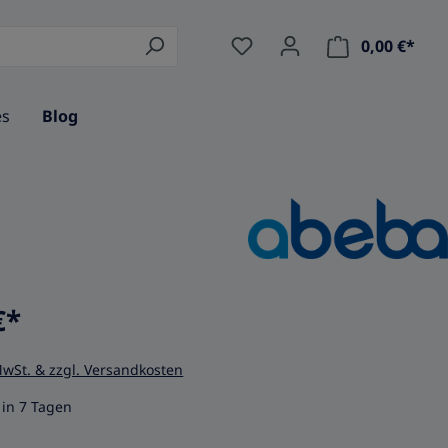
0,00 €*
Ware
es
Blog
€*
MwSt. & zzgl. Versandkosten
in 7 Tagen