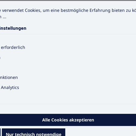
tellungen
erwendet Cookies, um eine bestmögliche Erfahrung bieten zu kön
e verwendet Cookies, um eine bestmögliche Erfahrung bieten zu 
 ...
instellungen
 erforderlich
n
g
 mit Schutzkappe, antistatischer Behandlung, kohlenwassers
nktionen
m Durchtrittschutz. Hitzebeständige und hitze-, sowie kälteiso
Analytics
Schwarz
Alle Cookies akzeptieren
S3
Nur technisch notwendige