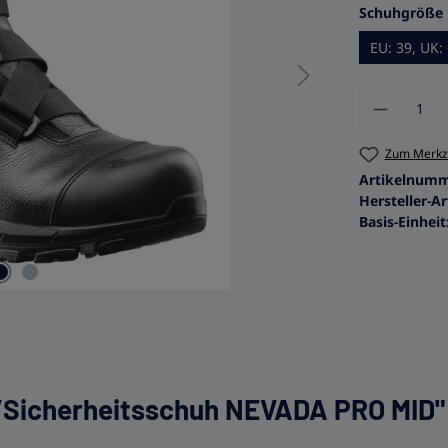
Schuhgröße
EU: 39, UK: 
Produkt
Zum Merkze
Artikelnum
Hersteller-Ar
Basis-Einheit
-/Sicherheitsschuh NEVADA PRO MID"