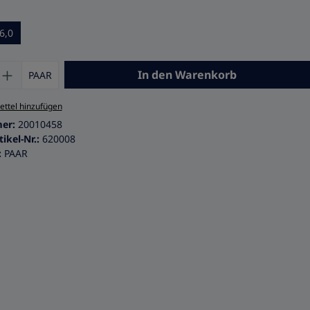
auswählen
6,0
 Anzahl: Gib den gewünschten Wert ein 
In den Warenkorb
PAAR
ttel hinzufügen
mer:
20010458
tikel-Nr.:
620008
:
PAAR