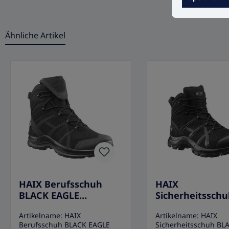
Ähnliche Artikel
Produktgalerie überspringen
HAIX Berufsschuh
HAIX
BLACK EAGLE
Sicherheitssch
ATHLETIC 2.1 GTX
BLACK EAGLE S
Artikelname: HAIX
Artikelname: HAIX
MID/BLACK
40.1 MID/BLACK
Berufsschuh BLACK EAGLE
Sicherheitsschuh BL