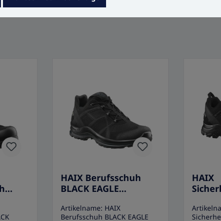
HAIX Berufsschuh
HAIX
uh
BLACK EAGLE
Sicher
AFETY
ATHLETIC 2.1 GTX
BLACK
Artikelname: HAIX
Artikeln
-
LOW/BLACK
40.1 
ACK
Berufsschuh BLACK EAGLE
Sicherh