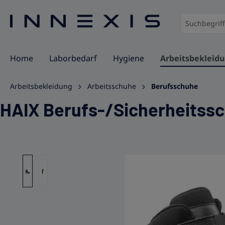
springen
Zur Hauptnavigation springen
Home
Laborbedarf
Hygiene
Arbeitsbekleid
Arbeitsbekleidung
Arbeitsschuhe
Berufsschuhe
HAIX Berufs-/Sicherheitss
Bildergalerie überspringen