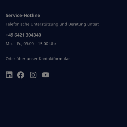
Kläte, sowie Öl und Benzin.
MID/BLACK-BLACK• Le
Die Schuhe kombinieren
glasfaserverstärkte
Mikrofaser und Textil. Der
Kunststoff-Schutzkap
Service-Hotline
Materialmix macht sie leicht
Bequemes Fußbett• F
und luftdurchlässig. Der
Handwerk und Indust
Telefonische Unterstützung und Beratung unter:
knöchelhohe Schuh ist
geeignet• Antistatisc
metallfrei und antistatisch.
Wasserdicht und
+49 6421 304340
Eine separate
atmungsaktiv• Isolie
Mo. – Fr., 09:00 – 15:00 Uhr
Schnürsenkeltasche
Kälte und Hitze•
verhindert, dass sich die
Durchtrittshemmend
Schürsenkel auf dem
flexible und metallfre
Oder über unser
Kontaktformular
.
Untergrund verfangen. Eine
Sohleneinlage• Klass
leichte Überkappe im
Schnürung• Metallfre
Zehenbereich schützt vor
Antistatisch dank ESD
schneller Abnutzung. Die
Obermaterial:
Sohle der Schuhe ist aus
Mikrofaser/Textil• Far
einer langlebigen
schwarz• Verpackung
Gummimischung gefertigt.
1 Paar Sonstige Hinw
Die Zwischensohle aus
Sicherheitsklasse: S3
zweilagigem Schaumstoff
EN ISO 20345 S3 HRO
federt Ihr Gewicht ab – für
WR SRC (Regulärer S
optimale Dämpfung. Dadurch
Schutzkappe, antista
bewegen Sie sich
Behandlung,
gelenkschonend. Eine
kohlenwasserstoffbe
separate Fersenschale stützt
r Sohle und