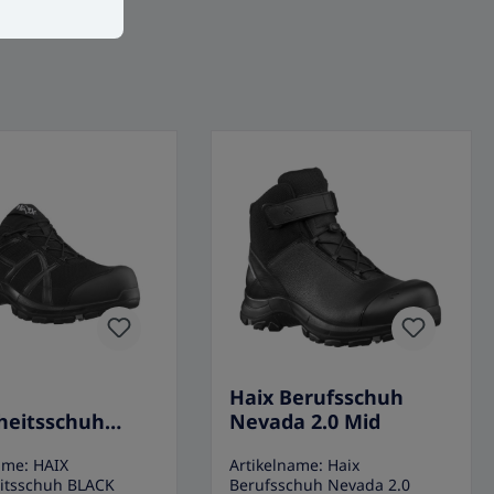
Haix Berufsschuh
heitsschuh
Nevada 2.0 Mid
 EAGLE SAFETY
ame: HAIX
Artikelname: Haix
LOW/BLACK-
eitsschuh BLACK
Berufsschuh Nevada 2.0