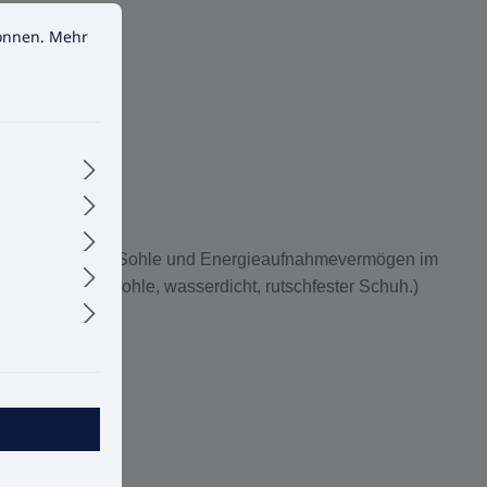
nen.
Mehr Informationen ...
können.
Mehr
toffbeständiger Sohle und Energieaufnahmevermögen im
lierende Laufsohle, wasserdicht, rutschfester Schuh.)