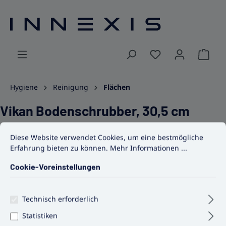
alt springen
Ware
Hygiene
Reinigung
Flächen
Vikan Bodenschrubber, 30,5 cm
Cookie-Voreinstellungen
Diese Website verwendet Cookies, um eine bestmögliche Erfahrun
Länge, hart, verschiedene Farben
Diese Website verwendet Cookies, um eine bestmögliche
Erfahrung bieten zu können.
Mehr Informationen ...
Cookie-Voreinstellungen
Technisch erforderlich
Bildergalerie überspringen
Statistiken