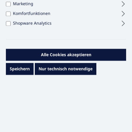
Marketing
Komfortfunktionen
Shopware Analytics
Alle Cookies akzeptieren
Speichern
Nur technisch notwendige
21,10 €*
Inhalt:
1 STÜCK
Preise exkl. MwSt. & zzgl. Versandkosten
Verfügbar in 3 Tagen
auswählen
Farbe