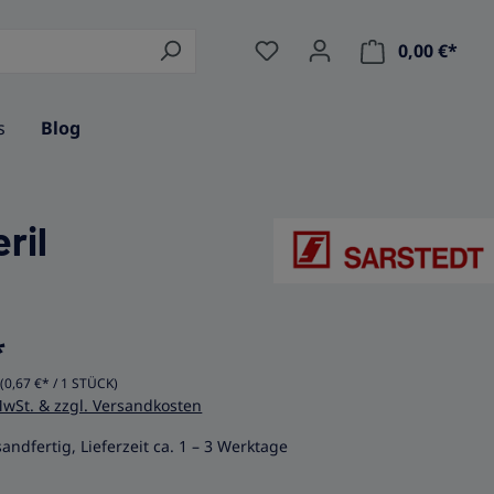
0,00 €*
Ware
s
Blog
ril
*
K
(0,67 €* / 1 STÜCK)
MwSt. & zzgl. Versandkosten
andfertig, Lieferzeit ca. 1 – 3 Werktage