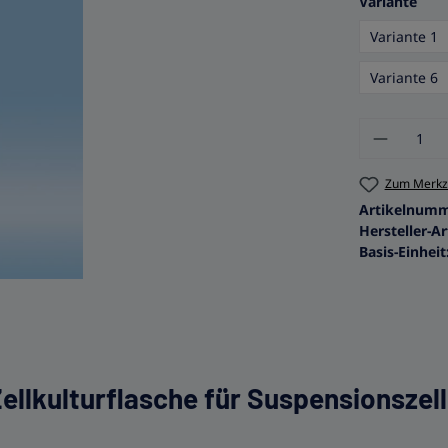
aus
Variante
Variante 1
Variante 6
Produkt
Zum Merkze
Artikelnum
Hersteller-Ar
Basis-Einheit
llkulturflasche für Suspensionszelle