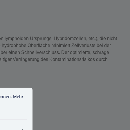
en lymphoiden Ursprungs, Hybridomzellen, etc.), die nicht
 hydrophobe Oberfläche minimiert Zellverluste bei der
über einen Schnellverschluss. Der optimierte, schräge
itiger Verringerung des Kontaminationsrisikos durch
nen.
Mehr Informationen ...
können.
Mehr