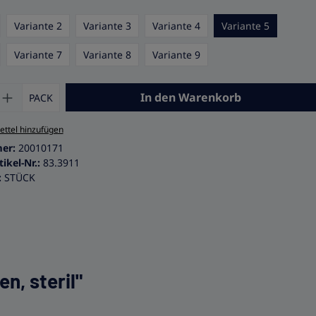
wählen
Variante 2
Variante 3
Variante 4
Variante 5
Variante 7
Variante 8
Variante 9
 Anzahl: Gib den gewünschten Wert ein 
In den Warenkorb
PACK
ttel hinzufügen
mer:
20010171
tikel-Nr.:
83.3911
:
STÜCK
n, steril"