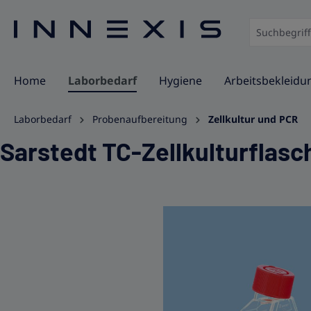
springen
Zur Hauptnavigation springen
Home
Laborbedarf
Hygiene
Arbeitsbekleidu
Laborbedarf
Probenaufbereitung
Zellkultur und PCR
Sarstedt TC-Zellkulturflasch
Bildergalerie überspringen