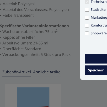
Technisch
• Material: Polystyrol
Statistike
• Material des Verschlusses: Polyethylen
• Farbe: transparent
Marketin
Komfortfu
Spezifische Varianteninformationen
2
•
Wachstumsoberfläche: 75 cm
Shopware 
•
Kappe: ohne Filter
•
Arbeitsvolumen: 21-55 ml
•
Oberfläche: Standard
•
Verpackungseinheit: 5 Stück pro Pack
Speichern
Zubehör-Artikel
Ähnliche Artikel
Produktgalerie überspringen