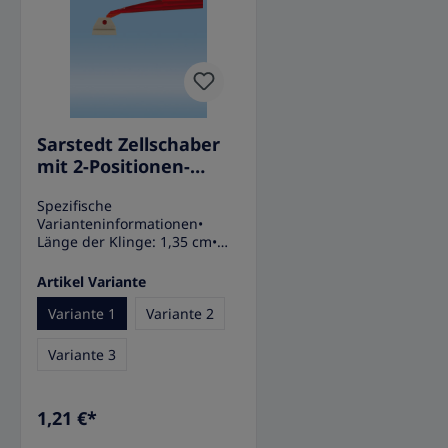
Sarstedt Zellschaber
mit 2-Positionen-
Klinge, steril
Spezifische
Varianteninformationen•
Länge der Klinge: 1,35 cm•
Länge insgesamt: 24,7 cm•
Größe: S
Artikel Variante
Variante 1
Variante 2
Variante 3
1,21 €*