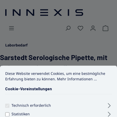
alt springen
Ware
Laborbedarf
Sarstedt Serologische Pipette, mit
Spitze, wattiert, steril
Cookie-Voreinstellungen
Diese Website verwendet Cookies, um eine bestmögliche Erfahrun
Diese Website verwendet Cookies, um eine bestmögliche
Erfahrung bieten zu können.
Mehr Informationen ...
Cookie-Voreinstellungen
Technisch erforderlich
Bildergalerie überspringen
Statistiken