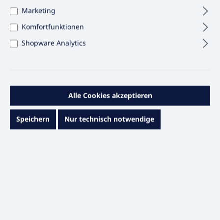
Marketing
Komfortfunktionen
Shopware Analytics
Alle Cookies akzeptieren
25,07 €*
Inhalt:
30 STÜCK
(0,84 €* / 1 STÜCK)
Speichern
Nur technisch notwendige
Preise exkl. MwSt. & zzgl. Versandkosten
Sofort versandfertig, Lieferzeit ca. 1 – 3 Werktage
auswählen
Anzahl
20 St. pro Pack
25 St. pro Pack
30 St. pro Pack
(Diese Option ist zurzeit nicht verfügbar.)
(Diese Option ist zurzeit nicht verfügbar.)
50 St. pro Pack
100 St. pro Pack
200 St. pro Pack
(Diese Option ist zurzeit nicht verfügbar.)
(Diese Option ist zurzeit nicht verfügbar.)
(Diese Option ist zurz