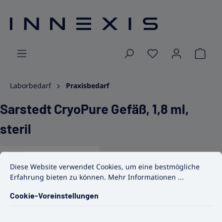
alt springen
Ware
Laborbedarf
Praxisbedarf
Sarstedt CryoPure Gefäß, 1,8 ml,
steril
Cookie-Voreinstellungen
Diese Website verwendet Cookies, um eine bestmögliche Erfahrun
Diese Website verwendet Cookies, um eine bestmögliche
Erfahrung bieten zu können.
Mehr Informationen ...
Cookie-Voreinstellungen
Bildergalerie überspringen