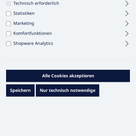
Technisch erforderlich
Statistiken
Marketing
Komfortfunktionen
Shopware Analytics
Alle Cookies akzeptieren
107,22 €*
Speichern
Nur technisch notwendige
Inhalt:
500 STÜCK
(0,21 €* / 1 STÜCK)
Preise exkl. MwSt. & zzgl. Versandkosten
Sofort versandfertig, Lieferzeit ca. 1 – 3 Werktage
auswählen
Farbe Verschluss
Blau
Gelb
Grün
Rot
Violett
Weiß