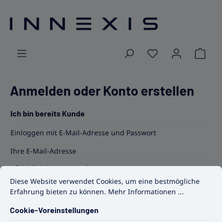
alt springen
Ware
Anmelden oder Konto erstellen
Ich bin bereits Kunde
Einloggen mit E-Mail-Adresse und Passwort
Ihre E-Mail-Adresse
Cookie-Voreinstellungen
Diese Website verwendet Cookies, um eine bestmögliche Erfahrun
Diese Website verwendet Cookies, um eine bestmögliche
Erfahrung bieten zu können.
Mehr Informationen ...
Ihr Passwort
Cookie-Voreinstellungen